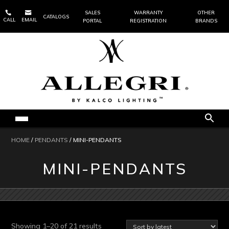


SALES
WARRANTY
OTHER
CATALOGS
CALL
EMAIL
PORTAL
REGISTRATION
BRANDS
HOME
/
PENDANTS
/ MINI-PENDANTS
MINI-PENDANTS
Sorted
Showing 1–20 of 21 results